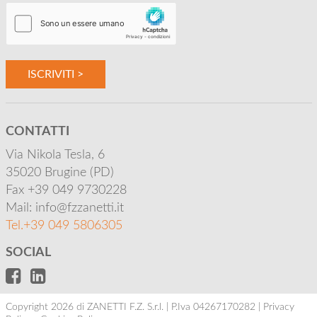
ISCRIVITI >
CONTATTI
Via Nikola Tesla, 6
35020 Brugine (PD)
Fax +39 049 9730228
Mail: info@fzzanetti.it
Tel.+39 049 5806305
SOCIAL
Copyright 2026 di ZANETTI F.Z. S.r.l. | P.Iva 04267170282 |
Privacy