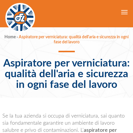
Togg
navi
Home
›
Aspiratore per verniciatura: qualità dell'aria e sicurezza in ogni
fase del lavoro
Aspiratore per verniciatura:
qualità dell'aria e sicurezza
in ogni fase del lavoro
Se la tua azienda si occupa di verniciatura, sai quanto
sia fondamentale garantire un ambiente di lavoro
salubre e privo di contaminazioni. L'
aspiratore per